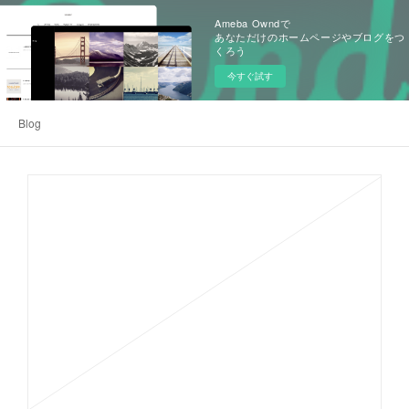
Ameba Owndで
あなただけのホームページやブログをつ
くろう
今すぐ試す
Blog